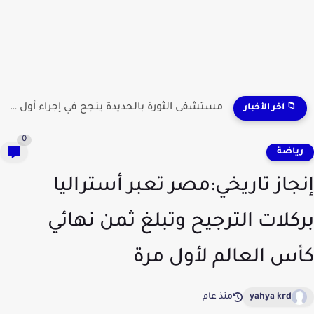
مستشفى الثورة بالحديدة ينجح في إجراء أول عملية لاستئصال...
📁 آخر الأخبار
0
ياضة
جاز تاريخي:مصر تعبر أستراليا
كلات الترجيح وتبلغ ثمن نهائي
س العالم لأول مرة
yahya krd
منذ عام