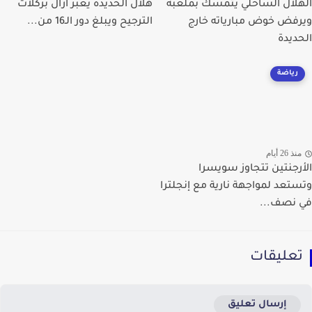
لال الساحلي يتمسك بملعبه
هلال الحديدة يعبر آزال بركلات
فض خوض مبارياته خارج
الترجيح ويبلغ دور الـ16 من...
ديدة
رياضة
ذ 26 أيام
رجنتين تتجاوز سويسرا
تعد لمواجهة نارية مع إنجلترا
نصف...
عليقات
إرسال تعليق