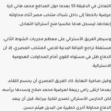
التعادل في الدقيقة 55 بعدما حول المدافع محمد هاني كرة
ية بالخطأ إلى داخل شباك منتخب مصر أثناء محاولته
ادها، ليسجل هدفا عكسيا منح أستراليا التعادل.
طر الفريق الأسترالي على معظم مجريات الشوط الثاني،
غلة تراجع اللياقة البدنية للاعبي المنتخب المصري، إلا أن
فاع ظل في مستواه القوي أمام المحاولات الهجومية
سترالية.
ل صافرة النهاية، كاد الفريق المصري أن يحسم اللقاء،
ما ارتقى رامي ربيعة لعرضية محمد صلاح وسددها برأسه،
 الحارس الأسترالي تصدى للكرة ببراعة، قبل أن يبعد
فاع محاولة أخرى خطيرة من البديل هيثم حسن.