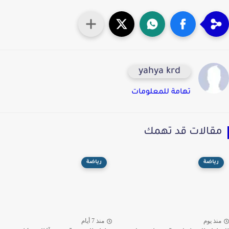
yahya krd
تهامة للمعلومات
قالات قد تهمك
رياضة
رياضة
نذ يوم
منذ 7 أيام