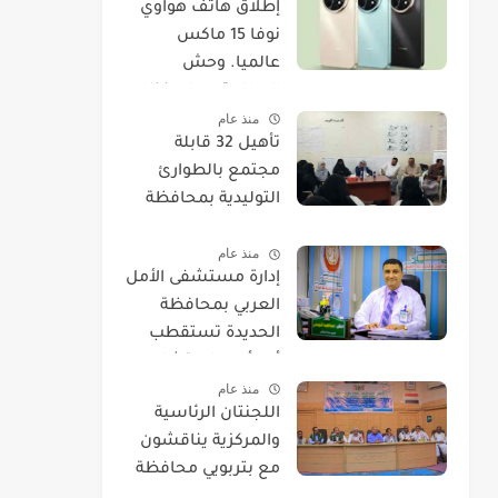
​إطلاق هاتف هواوي
نوفا 15 ماكس
عالميا. وحش
البطارية يصل بنظام
منذ عام
EMUI 14.
تأهيل 32 قابلة
مجتمع بالطوارئ
التوليدية بمحافظة
الحديدة
منذ عام
إدارة مستشفى الأمل
العربي بمحافظة
الحديدة تستقطب
أحد أمهر استشاريي
منذ عام
العيون.
اللجنتان الرئاسية
والمركزية يناقشون
مع بتربويي محافظة
الحديدة عودة المغرر