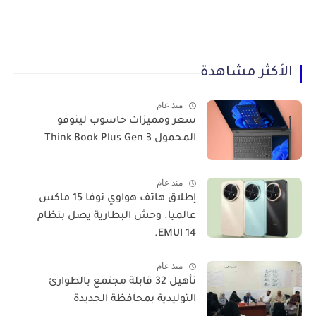
الأكثر مشاهدة
منذ عام
سعر ومميزات حاسوب لينوفو
المحمول Think Book Plus Gen 3
منذ عام
​إطلاق هاتف هواوي نوفا 15 ماكس
عالميا. وحش البطارية يصل بنظام
EMUI 14.
منذ عام
تأهيل 32 قابلة مجتمع بالطوارئ
التوليدية بمحافظة الحديدة