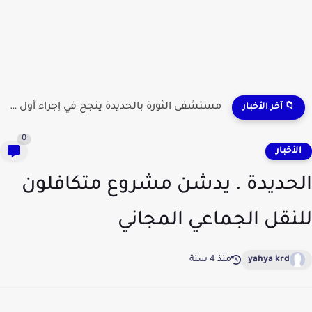
مستشفى الثورة بالحديدة ينجح في إجراء أول عملية لاستئصال...
📁 آخر الأخبار
0
لأخبار
حديدة . يدشن مشروع متكافلون
نقل الجماعي المجاني
yahya krd
منذ 4 سنة