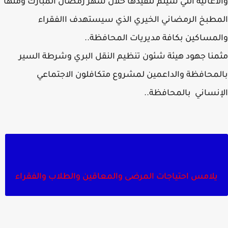
اغاثية التي سيتم تنفيذها خلال شهر رمضان المبارك ومنها
طبخ الرمضاني الخيري الذي سيستهدف االفقراء
مساكين بكافة مديريات المحافظة..
نا جهود هيئة شئون تنظيم النقل البري وشرطة السير
محافظة والداعمين لمشروع متكافلون الاجتماعي
نساني بالمحافظة..
يلامس احتياجات المرضى والمعاقين والطلاب والفقراء