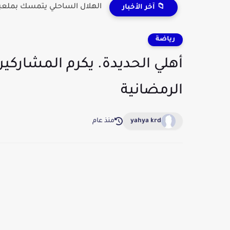
الهلال الساحلي يتمسك بملعبه
📁 آخر الأخبار
رياضة
أهلي الحديدة. يكرم المشاركين
الرمضانية
yahya krd
منذ عام