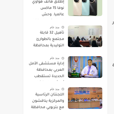
​إطلاق هاتف هواوي
نوفا 15 ماكس
عالميا. وحش
البطارية يصل بنظام
منذ عام
EMUI 14.
تأهيل 32 قابلة
مجتمع بالطوارئ
التوليدية بمحافظة
الحديدة
منذ عام
إدارة مستشفى الأمل
العربي بمحافظة
الحديدة تستقطب
أحد أمهر استشاريي
منذ عام
العيون.
اللجنتان الرئاسية
والمركزية يناقشون
مع بتربويي محافظة
الحديدة عودة المغرر