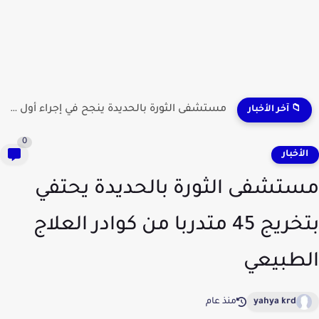
مستشفى الثورة بالحديدة ينجح في إجراء أول عملية لاستئصال...
📁 آخر الأخبار
0
لأخبار
تشفى الثورة بالحديدة يحتفي
بتخريج 45 متدربا من كوادر العلاج
طبيعي
yahya krd
منذ عام