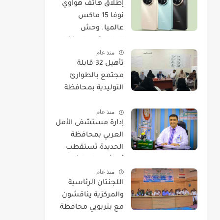
​إطلاق هاتف هواوي
نوفا 15 ماكس
عالميا. وحش
البطارية يصل بنظام
منذ عام
EMUI 14.
تأهيل 32 قابلة
مجتمع بالطوارئ
التوليدية بمحافظة
الحديدة
منذ عام
إدارة مستشفى الأمل
العربي بمحافظة
الحديدة تستقطب
أحد أمهر استشاريي
منذ عام
العيون.
اللجنتان الرئاسية
والمركزية يناقشون
مع بتربويي محافظة
الحديدة عودة المغرر