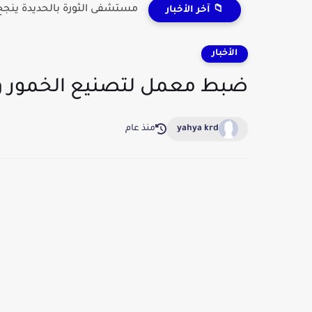
مستشفى الثورة بالحديدة ينجح 
📁 آخر الأخبار
الأخبار
ضبط معمل لتصنيع الخمور و
yahya krd
منذ عام