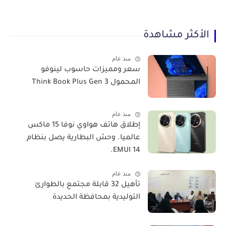
الأكثر مشاهدة
منذ عام
سعر ومميزات حاسوب لينوفو
المحمول Think Book Plus Gen 3
منذ عام
​إطلاق هاتف هواوي نوفا 15 ماكس
عالميا. وحش البطارية يصل بنظام
EMUI 14.
منذ عام
تأهيل 32 قابلة مجتمع بالطوارئ
التوليدية بمحافظة الحديدة