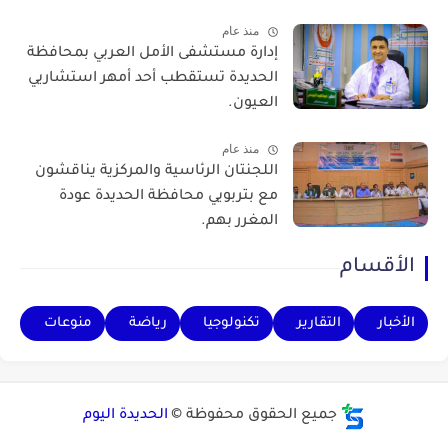
منذ عام
إدارة مستشفى الأمل العربي بمحافظة
الحديدة تستقطب أحد أمهر استشاريي
العيون.
منذ عام
اللجنتان الرئاسية والمركزية يناقشون
مع بتربويي محافظة الحديدة عودة
المغرر بهم.
الأقسام
الأخبار
التقارير
تكنولوجيا
رياضة
منوعات
جميع الحقوق محفوظة ©
الحديدة اليوم