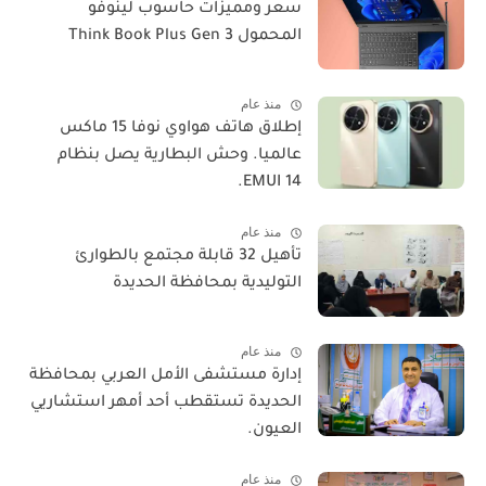
سعر ومميزات حاسوب لينوفو
المحمول Think Book Plus Gen 3
منذ عام
​إطلاق هاتف هواوي نوفا 15 ماكس
عالميا. وحش البطارية يصل بنظام
EMUI 14.
منذ عام
تأهيل 32 قابلة مجتمع بالطوارئ
التوليدية بمحافظة الحديدة
منذ عام
إدارة مستشفى الأمل العربي بمحافظة
الحديدة تستقطب أحد أمهر استشاريي
العيون.
منذ عام