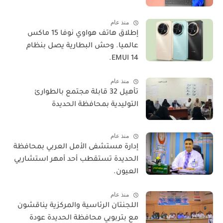
منذ عام
​إطلاق هاتف هواوي نوفا 15 ماكس
عالميا. وحش البطارية يصل بنظام
EMUI 14.
منذ عام
تأهيل 32 قابلة مجتمع بالطوارئ
التوليدية بمحافظة الحديدة
منذ عام
إدارة مستشفى الأمل العربي بمحافظة
الحديدة تستقطب أحد أمهر استشاريي
العيون.
منذ عام
اللجنتان الرئاسية والمركزية يناقشون
مع بتربويي محافظة الحديدة عودة