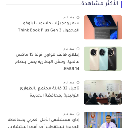
الأكثر مشاهدة
منذ عام
سعر ومميزات حاسوب لينوفو
المحمول Think Book Plus Gen 3
منذ عام
​إطلاق هاتف هواوي نوفا 15 ماكس
عالميا. وحش البطارية يصل بنظام
EMUI 14.
منذ عام
تأهيل 32 قابلة مجتمع بالطوارئ
التوليدية بمحافظة الحديدة
منذ عام
إدارة مستشفى الأمل العربي بمحافظة
الحديدة تستقطب أحد أمهر استشاريي