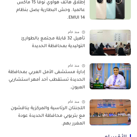
​إطلاق هاتف هواوي نوفا 15 ماكس
عالميا. وحش البطارية يصل بنظام
EMUI 14.
منذ عام
تأهيل 32 قابلة مجتمع بالطوارئ
التوليدية بمحافظة الحديدة
منذ عام
إدارة مستشفى الأمل العربي بمحافظة
الحديدة تستقطب أحد أمهر استشاريي
العيون.
منذ عام
اللجنتان الرئاسية والمركزية يناقشون
مع بتربويي محافظة الحديدة عودة
المغرر بهم.