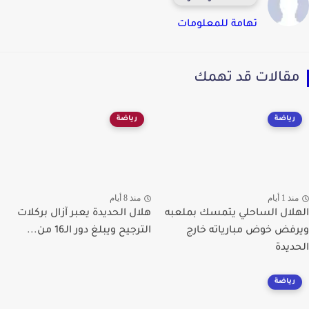
تهامة للمعلومات
قالات قد تهمك
رياضة
رياضة
ذ 1 أيام
منذ 8 أيام
لال الساحلي يتمسك بملعبه
هلال الحديدة يعبر آزال بركلات
فض خوض مبارياته خارج
الترجيح ويبلغ دور الـ16 من...
ديدة
رياضة