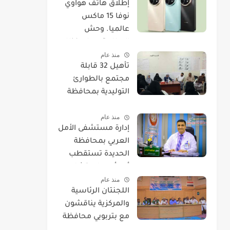
​إطلاق هاتف هواوي
نوفا 15 ماكس
عالميا. وحش
البطارية يصل بنظام
منذ عام
EMUI 14.
تأهيل 32 قابلة
مجتمع بالطوارئ
التوليدية بمحافظة
الحديدة
منذ عام
إدارة مستشفى الأمل
العربي بمحافظة
الحديدة تستقطب
أحد أمهر استشاريي
منذ عام
العيون.
اللجنتان الرئاسية
والمركزية يناقشون
مع بتربويي محافظة
الحديدة عودة المغرر