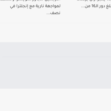
ر الـ16 من...
لمواجهة نارية مع إنجلترا في
نصف...