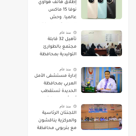
​إطلاق هاتف هواوي
نوفا 15 ماكس
عالميا. وحش
البطارية يصل بنظام
منذ عام
EMUI 14.
تأهيل 32 قابلة
مجتمع بالطوارئ
التوليدية بمحافظة
الحديدة
منذ عام
إدارة مستشفى الأمل
العربي بمحافظة
الحديدة تستقطب
أحد أمهر استشاريي
منذ عام
العيون.
اللجنتان الرئاسية
والمركزية يناقشون
مع بتربويي محافظة
الحديدة عودة المغرر