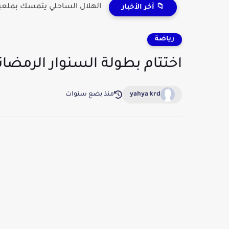
الهلال الساحلي يتمسك بملعبه
📁 آخر الأخبار
رياضة
اختتام بطولة السنوار الرمضان
yahya krd
منذ بضع سنوات