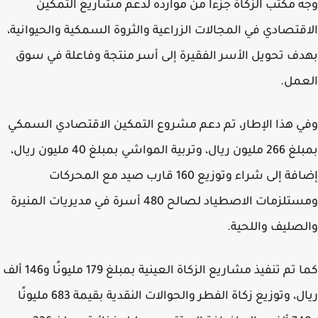
 مكتب الزكاة جزءًا من موارده لدعم مشاريع التمكين
قتصادي في المجالات الزراعية والثروة السمكية والحيوانية،
ف تحويل الأسر الفقيرة إلى أسر منتجة وفاعلة في سوق
مل.
 هذا الإطار، تم دعم مشروع التمكين الاقتصادي السمكي
بمبلغ 266 مليون ريال، وتربية المواشي بمبلغ 40 مليون ريال،
إضافة إلى شراء وتوزيع 160 قارب صيد مع المحركات
ومستلزمات الاصطياد لصالح 480 أسرة في مديريات المنيرة
صليف واللحية.
كما تم تنفيذ مشاريع الزكاة العينية بمبلغ 179 مليونًا و146 ألف
ريال، وتوزيع زكاة الفطر والحوالات النقدية بقيمة 683 مليونًا