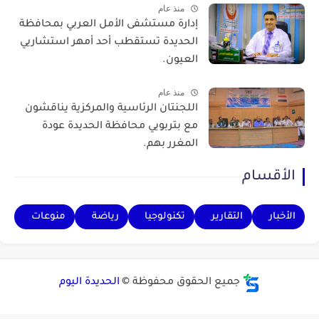
منذ عام
إدارة مستشفى الأمل العربي بمحافظة
الحديدة تستقطب أحد أمهر استشاريي
العيون.
منذ عام
اللجنتان الرئاسية والمركزية يناقشون
مع بتربويي محافظة الحديدة عودة
المغرر بهم.
الأقسام
الأخبار
التقارير
تكنولوجيا
رياضة
منوعات
جميع الحقوق محفوظة ©
الحديدة اليوم