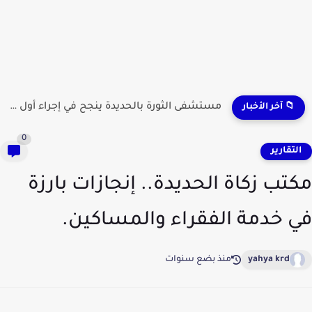
مستشفى الثورة بالحديدة ينجح في إجراء أول عملية لاستئصال...
📁 آخر الأخبار
0
لتقارير
تب زكاة الحديدة.. إنجازات بارزة
 خدمة الفقراء والمساكين.
yahya krd
منذ بضع سنوات