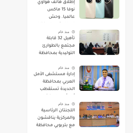
​إطلاق هاتف هواوي
نوفا 15 ماكس
عالميا. وحش
البطارية يصل بنظام
منذ عام
EMUI 14.
تأهيل 32 قابلة
مجتمع بالطوارئ
التوليدية بمحافظة
الحديدة
منذ عام
إدارة مستشفى الأمل
العربي بمحافظة
الحديدة تستقطب
أحد أمهر استشاريي
منذ عام
العيون.
اللجنتان الرئاسية
والمركزية يناقشون
مع بتربويي محافظة
الحديدة عودة المغرر