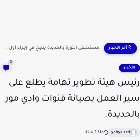
مستشفى الثورة بالحديدة ينجح في إجراء أول عملية لاستئصال...
📁 آخر الأخبار
0
لأخبار
يس هيئة تطوير تهامة يطلع على
ر العمل بصيانة قنوات وادي مور
لحديدة.
yahya krd
منذ 2 سنة