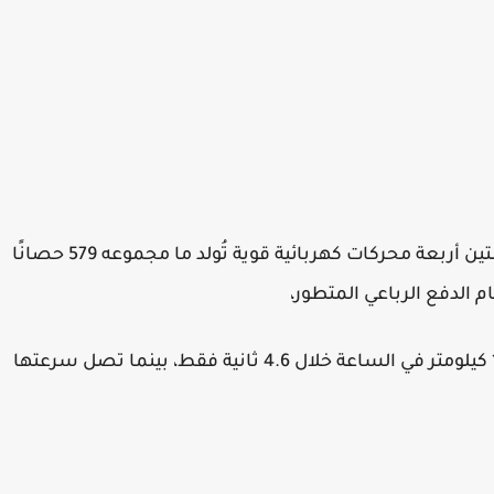
تخفي سيارة مرسيدس G580 EQ تحت هيكلها المتين أربعة محركات كهربائية قوية تُولد ما مجموعه 579 حصانًا
و تتيح سيارة G580 EQ تسارعًا هائلاً من 0 إلى 100 كيلومتر في الساعة خلال 4.6 ثانية فقط، بينما تصل سرعتها