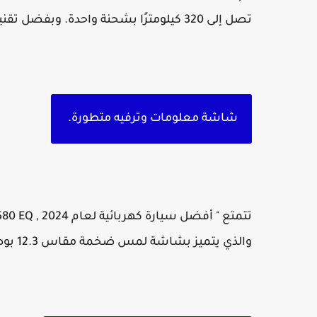
تصل إلى 320 كيلومترًا بشحنة واحدة. وبفضل تقنية الشحن السريع،
شاشة معلومات وترفيه متطورة.
تتمتع " أفضل سيارة كهربائية لعام 2024 , G580 EQ بنظام معلومات وترفيه
والذي يتميز بشاشة لمس ضخمة مقاس 12.3 بوصة، ووضوح فائق، وسهولة استخدام استثنائية.