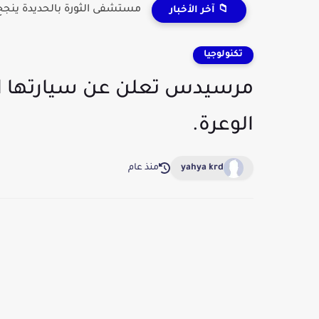
مستشفى الثورة بالحديدة ينجح 
📁 آخر الأخبار
تكنولوجيا
الوعرة.
yahya krd
منذ عام