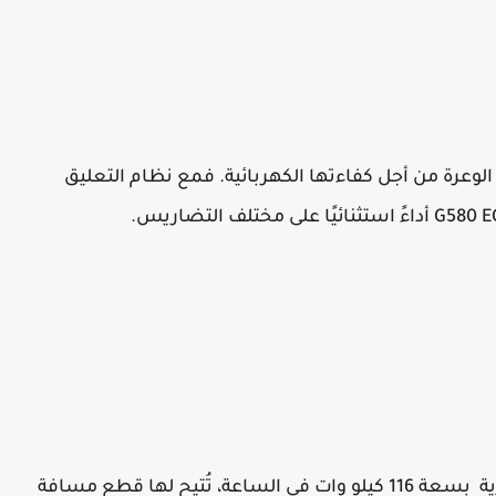
قدرات G580 EQ على الطرق الوعرة من أجل كفاءتها الكهربائية. فمع نظام التعليق
تم تزويد - أفضل سيارة كهربائية - G580 EQ ببطارية بسعة 116 كيلو وات في الساعة، تُتيح لها قطع مسافة