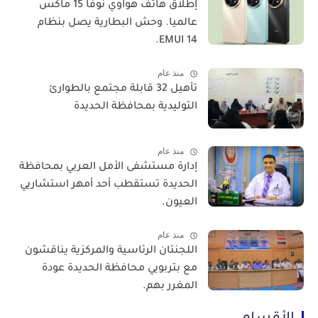
​إطلاق هاتف هواوي نوفا 15 ماكس
عالميا. وحش البطارية يصل بنظام
EMUI 14.
منذ عام
تأهيل 32 قابلة مجتمع بالطوارئ
التوليدية بمحافظة الحديدة
منذ عام
إدارة مستشفى الأمل العربي بمحافظة
الحديدة تستقطب أحد أمهر استشاريي
العيون.
منذ عام
اللجنتان الرئاسية والمركزية يناقشون
مع بتربويي محافظة الحديدة عودة
المغرر بهم.