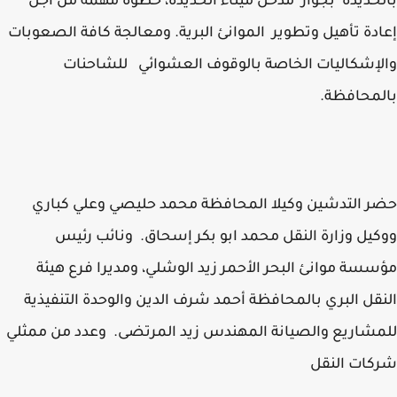
حديدة بجوار مدخل ميناء الحديدة، خطوة مهمة من أجل
دة تأهيل وتطوير الموانئ البرية. ومعالجة كافة الصعوبات
إشكاليات الخاصة بالوقوف العشوائي للشاحنات
محافظة.
 التدشين وكيلا المحافظة محمد حليصي وعلي كباري
يل وزارة النقل محمد ابو بكر إسحاق. ونائب رئيس
سة موانئ البحر الأحمر زيد الوشلي، ومديرا فرع هيئة
قل البري بالمحافظة أحمد شرف الدين والوحدة التنفيذية
شاريع والصيانة المهندس زيد المرتضى. وعدد من ممثلي
ات النقل