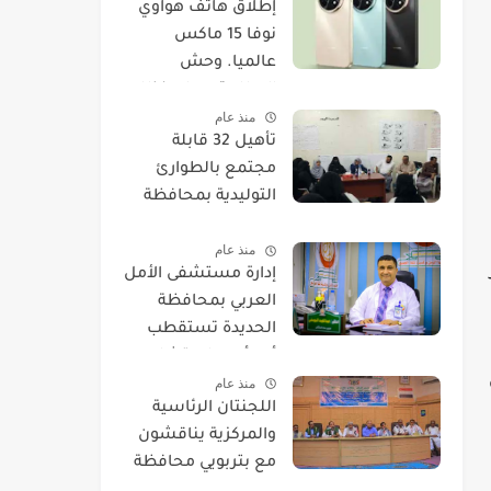
​إطلاق هاتف هواوي
نوفا 15 ماكس
عالميا. وحش
البطارية يصل بنظام
منذ عام
EMUI 14.
تأهيل 32 قابلة
مجتمع بالطوارئ
التوليدية بمحافظة
الحديدة
منذ عام
إدارة مستشفى الأمل
العربي بمحافظة
الحديدة تستقطب
أحد أمهر استشاريي
منذ عام
العيون.
اللجنتان الرئاسية
والمركزية يناقشون
مع بتربويي محافظة
الحديدة عودة المغرر