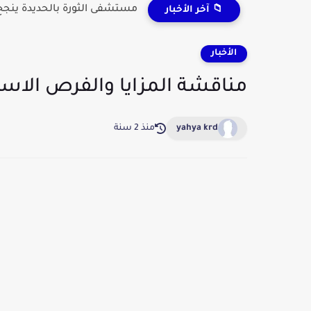
مستشفى الثورة بالحديدة ينجح 
📁 آخر الأخبار
الأخبار
مناقشة المزايا والفرص الاستث
yahya krd
منذ 2 سنة