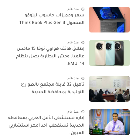
منذ عام
سعر ومميزات حاسوب لينوفو
المحمول Think Book Plus Gen 3
منذ عام
​إطلاق هاتف هواوي نوفا 15 ماكس
عالميا. وحش البطارية يصل بنظام
EMUI 14.
منذ عام
تأهيل 32 قابلة مجتمع بالطوارئ
التوليدية بمحافظة الحديدة
منذ عام
إدارة مستشفى الأمل العربي بمحافظة
الحديدة تستقطب أحد أمهر استشاريي
العيون.