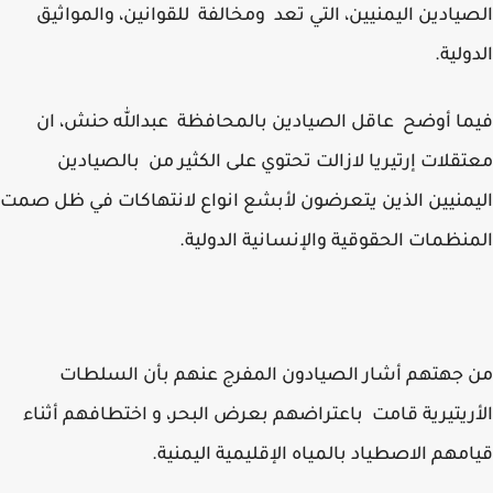
يادين اليمنيين، التي تعد ومخالفة للقوانين، والمواثيق
ولية.
ا أوضح عاقل الصيادين بالمحافظة عبدالله حنش، ان
قلات إرتيريا لازالت تحتوي على الكثير من بالصيادين
منيين الذين يتعرضون لأبشع انواع لانتهاكات في ظل صمت
نظمات الحقوقية والإنسانية الدولية.
جهتهم أشار الصيادون المفرج عنهم بأن السلطات
ريتيرية قامت باعتراضهم بعرض البحر، و اختطافهم أثناء
مهم الاصطياد بالمياه الإقليمية اليمنية.