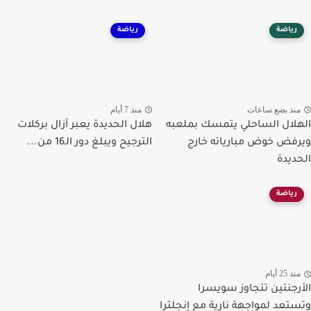
رياضة
رياضة
نذ بضع ساعات
منذ 7 أيام
لال الساحلي يتمسك بملعبه
هلال الحديدة يعبر آزال بركلات
فض خوض مبارياته خارج
الترجيح ويبلغ دور الـ16 من...
ديدة
رياضة
ذ 25 أيام
رجنتين تتجاوز سويسرا
تعد لمواجهة نارية مع إنجلترا