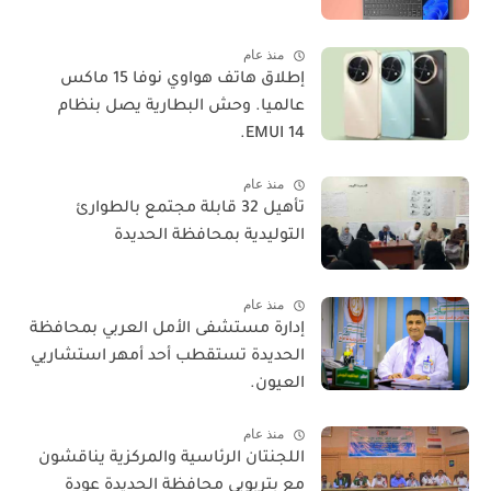
منذ عام
​إطلاق هاتف هواوي نوفا 15 ماكس
عالميا. وحش البطارية يصل بنظام
EMUI 14.
منذ عام
تأهيل 32 قابلة مجتمع بالطوارئ
التوليدية بمحافظة الحديدة
منذ عام
إدارة مستشفى الأمل العربي بمحافظة
الحديدة تستقطب أحد أمهر استشاريي
العيون.
منذ عام
اللجنتان الرئاسية والمركزية يناقشون
مع بتربويي محافظة الحديدة عودة