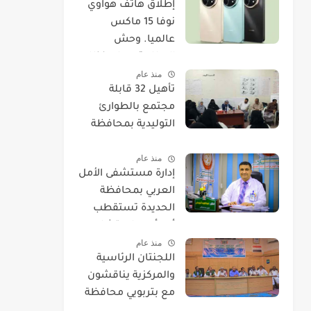
​إطلاق هاتف هواوي
نوفا 15 ماكس
عالميا. وحش
البطارية يصل بنظام
منذ عام
EMUI 14.
تأهيل 32 قابلة
مجتمع بالطوارئ
التوليدية بمحافظة
الحديدة
منذ عام
إدارة مستشفى الأمل
العربي بمحافظة
الحديدة تستقطب
أحد أمهر استشاريي
منذ عام
العيون.
اللجنتان الرئاسية
والمركزية يناقشون
مع بتربويي محافظة
الحديدة عودة المغرر