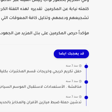
وفي التكريم بحضور نواب رئيس الهيئة عبر الدكت
كلمته نيابة عن المكرمين تقديره لهذه اللفتة الكري
تشجيعهم ودعمهم، وتذليل كافة المعوقات التي تو
مؤكداً حرص المكرمين على بذل المزيد من الجهود،
قد يعجبك ايضا
منذ 3 سنة
حفل تكريم خريجي وخريجات قسم المختبرات بكلية 
منذ 3 سنة
مناقشة . الأستعدادات لاستقبال الموسم السياحي
منذ 3 سنة
تدشين حملة ضبط ميازين الأفران والمخابز بالحديد