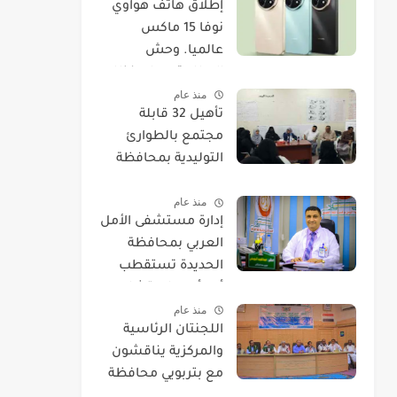
​إطلاق هاتف هواوي
نوفا 15 ماكس
عالميا. وحش
البطارية يصل بنظام
منذ عام
EMUI 14.
تأهيل 32 قابلة
مجتمع بالطوارئ
التوليدية بمحافظة
الحديدة
منذ عام
إدارة مستشفى الأمل
العربي بمحافظة
الحديدة تستقطب
أحد أمهر استشاريي
منذ عام
العيون.
اللجنتان الرئاسية
والمركزية يناقشون
مع بتربويي محافظة
الحديدة عودة المغرر