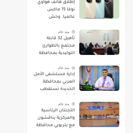
​إطلاق هاتف هواوي
نوفا 15 ماكس
عالميا. وحش
البطارية يصل بنظام
منذ عام
EMUI 14.
تأهيل 32 قابلة
مجتمع بالطوارئ
التوليدية بمحافظة
الحديدة
منذ عام
إدارة مستشفى الأمل
العربي بمحافظة
الحديدة تستقطب
أحد أمهر استشاريي
منذ عام
العيون.
اللجنتان الرئاسية
والمركزية يناقشون
مع بتربويي محافظة
الحديدة عودة المغرر