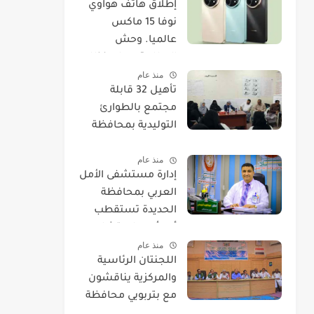
​إطلاق هاتف هواوي
نوفا 15 ماكس
عالميا. وحش
البطارية يصل بنظام
منذ عام
EMUI 14.
تأهيل 32 قابلة
مجتمع بالطوارئ
التوليدية بمحافظة
الحديدة
منذ عام
إدارة مستشفى الأمل
العربي بمحافظة
الحديدة تستقطب
أحد أمهر استشاريي
منذ عام
العيون.
اللجنتان الرئاسية
والمركزية يناقشون
مع بتربويي محافظة
الحديدة عودة المغرر