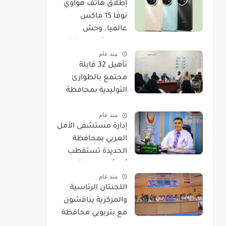
​إطلاق هاتف هواوي
نوفا 15 ماكس
عالميا. وحش
البطارية يصل بنظام
منذ عام
EMUI 14.
تأهيل 32 قابلة
مجتمع بالطوارئ
التوليدية بمحافظة
الحديدة
منذ عام
إدارة مستشفى الأمل
العربي بمحافظة
الحديدة تستقطب
أحد أمهر استشاريي
منذ عام
العيون.
اللجنتان الرئاسية
والمركزية يناقشون
مع بتربويي محافظة
الحديدة عودة المغرر