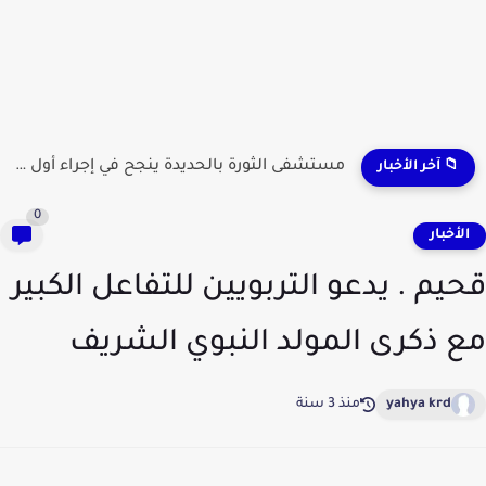
مستشفى الثورة بالحديدة ينجح في إجراء أول عملية لاستئصال...
📁 آخر الأخبار
0
لأخبار
يم . يدعو التربويين للتفاعل الكبير
 ذكرى المولد النبوي الشريف
yahya krd
منذ 3 سنة