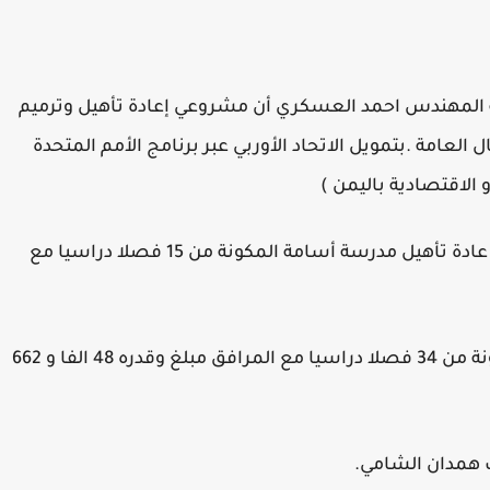
 المهندس احمد العسكري أن مشروعي إعادة تأهيل وترميم
لعامة .بتمويل الاتحاد الأوربي عبر برنامج الأمم المتحدة
الاقتصادية باليمن )
بكلفة اجمالية بلغت 133 الفا و 579 دولارا يشملان عادة تأهيل مدرسة أسامة المكونة من 15 فصلا دراسيا مع
و تكلفة اعادة تأهيل مدرسة خولة بنت الازور المكونة من 34 فصلا دراسيا مع المرافق مبلغ وقدره 48 الفا و 662
وك همدان الشامي.