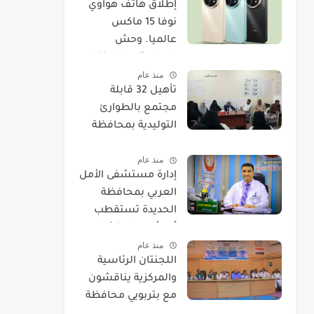
​إطلاق هاتف هواوي
نوفا 15 ماكس
عالميا. وحش
البطارية يصل بنظام
منذ عام
EMUI 14.
تأهيل 32 قابلة
مجتمع بالطوارئ
التوليدية بمحافظة
الحديدة
منذ عام
إدارة مستشفى الأمل
العربي بمحافظة
الحديدة تستقطب
أحد أمهر استشاريي
منذ عام
العيون.
اللجنتان الرئاسية
والمركزية يناقشون
مع بتربويي محافظة
الحديدة عودة المغرر