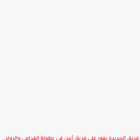
يق الحديدة يفوز على فريق أبين في بطولة القدامى والرواد..