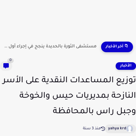
مستشفى الثورة بالحديدة ينجح في إجراء أول عملية لاستئصال...
📁 آخر الأخبار
0
لأخبار
زيع المساعدات النقدية على الأسر
نازحة بمديريات حيس والخوخة
بل راس بالمحافظة
yahya krd
منذ 3 سنة