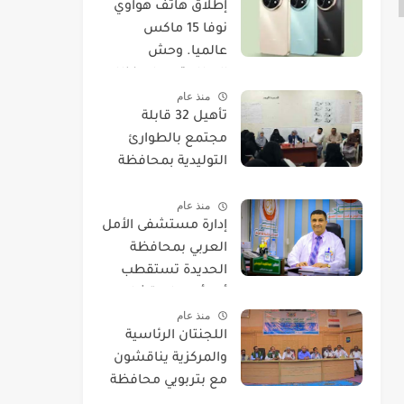
​إطلاق هاتف هواوي
نوفا 15 ماكس
عالميا. وحش
البطارية يصل بنظام
منذ عام
EMUI 14.
تأهيل 32 قابلة
مجتمع بالطوارئ
التوليدية بمحافظة
الحديدة
منذ عام
إدارة مستشفى الأمل
العربي بمحافظة
الحديدة تستقطب
أحد أمهر استشاريي
منذ عام
العيون.
اللجنتان الرئاسية
والمركزية يناقشون
مع بتربويي محافظة
الحديدة عودة المغرر