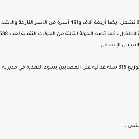
وأشار الرازحي إلى أن عملية التوزيع الحولات النقدية تشمل أيضا أربعة آلاف و491 أسرة من الأسر النازحة والاشد
فقراء بمديرية بيت الفقيه بتمويل من منظمةرعايةالاطفال،، كما تضم الجولة الثالثة من الحولات النقدية ل
تمويل الإنساني.
وأضاف مدير فرع المجلس الأعلى أنه سيتم أيضا توزيع 316 سلة غذائية على المصابين بسوء التغذية في مديرية
شفى...