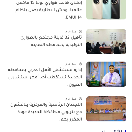
​إطلاق هاتف هواوي نوفا 15 ماكس
عالميا. وحش البطارية يصل بنظام
EMUI 14.
منذ عام
تأهيل 32 قابلة مجتمع بالطوارئ
التوليدية بمحافظة الحديدة
منذ عام
إدارة مستشفى الأمل العربي بمحافظة
الحديدة تستقطب أحد أمهر استشاريي
العيون.
منذ عام
اللجنتان الرئاسية والمركزية يناقشون
مع بتربويي محافظة الحديدة عودة
المغرر بهم.