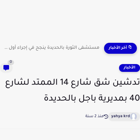
مستشفى الثورة بالحديدة ينجح في إجراء أول عملية لاستئصال...
📁 آخر الأخبار
0
لأخبار
تدشين شق شارع 14 الممتد لشارع
جل بالحديدة
yahya krd
منذ 2 سنة