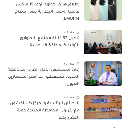
​إطلاق هاتف هواوي نوفا 15 ماكس
عالميا. وحش البطارية يصل بنظام
EMUI 14.
منذ عام
تأهيل 32 قابلة مجتمع بالطوارئ
التوليدية بمحافظة الحديدة
منذ عام
إدارة مستشفى الأمل العربي بمحافظة
الحديدة تستقطب أحد أمهر استشاريي
العيون.
منذ عام
اللجنتان الرئاسية والمركزية يناقشون
مع بتربويي محافظة الحديدة عودة
المغرر بهم.