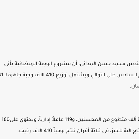
هندس محمد حسن المداني، أن مشروع الوجبة الرمضانية يأتي
ضمن برنامج إطعام، الذي تنفذه المؤسسة للعام السادس على التوالي ويش
ان.
منوها إلى أن مشروع الوجبة الرمضانية ينفذه قرابة ألف متطوع من المحسنين، و119 عاملاً إدارياً، ويحتوي على160
ز، في ثلاثة أفران تنتج يومياً 410 آلاف رغيف.