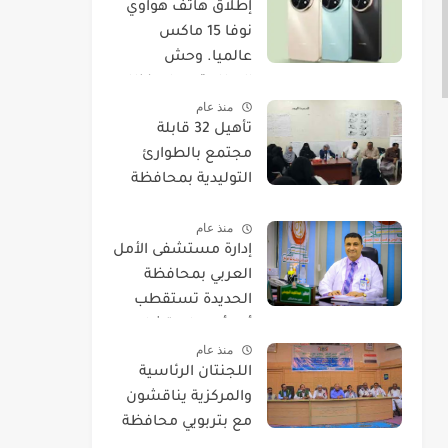
​إطلاق هاتف هواوي
نوفا 15 ماكس
عالميا. وحش
البطارية يصل بنظام
منذ عام
EMUI 14.
تأهيل 32 قابلة
مجتمع بالطوارئ
التوليدية بمحافظة
الحديدة
منذ عام
إدارة مستشفى الأمل
العربي بمحافظة
الحديدة تستقطب
أحد أمهر استشاريي
منذ عام
العيون.
اللجنتان الرئاسية
والمركزية يناقشون
مع بتربويي محافظة
الحديدة عودة المغرر