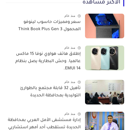
الأكثر مشاهدة
منذ عام
سعر ومميزات حاسوب لينوفو
المحمول Think Book Plus Gen 3
منذ عام
​إطلاق هاتف هواوي نوفا 15 ماكس
عالميا. وحش البطارية يصل بنظام
EMUI 14.
منذ عام
تأهيل 32 قابلة مجتمع بالطوارئ
التوليدية بمحافظة الحديدة
منذ عام
إدارة مستشفى الأمل العربي بمحافظة
الحديدة تستقطب أحد أمهر استشاريي