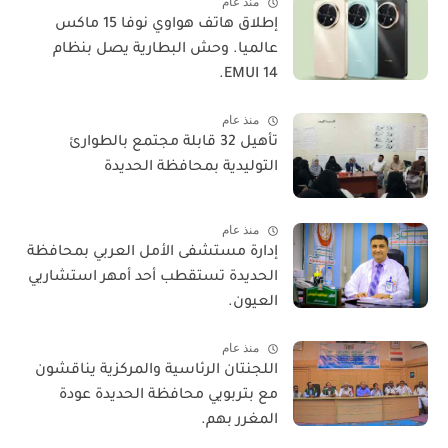
منذ عام
​إطلاق هاتف هواوي نوفا 15 ماكس
عالميا. وحش البطارية يصل بنظام
EMUI 14.
منذ عام
تأهيل 32 قابلة مجتمع بالطوارئ
التوليدية بمحافظة الحديدة
منذ عام
إدارة مستشفى الأمل العربي بمحافظة
الحديدة تستقطب أحد أمهر استشاريي
العيون.
منذ عام
اللجنتان الرئاسية والمركزية يناقشون
مع بتربويي محافظة الحديدة عودة
المغرر بهم.