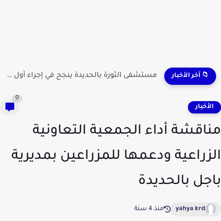
مستشفى الثورة بالحديدة ينجح في إجراء أول عملية لاستئصال...
📁 آخر الأخبار
0
لأخبار
اقشة أداء الجمعية التعاونية
زراعية ودعمها للمزراعين بمديرية
جل بالحديدة
yahya krd
منذ 4 سنة