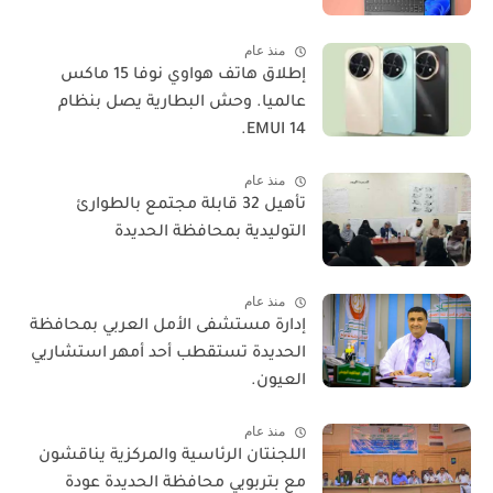
منذ عام
​إطلاق هاتف هواوي نوفا 15 ماكس
عالميا. وحش البطارية يصل بنظام
EMUI 14.
منذ عام
تأهيل 32 قابلة مجتمع بالطوارئ
التوليدية بمحافظة الحديدة
منذ عام
إدارة مستشفى الأمل العربي بمحافظة
الحديدة تستقطب أحد أمهر استشاريي
العيون.
منذ عام
اللجنتان الرئاسية والمركزية يناقشون
مع بتربويي محافظة الحديدة عودة