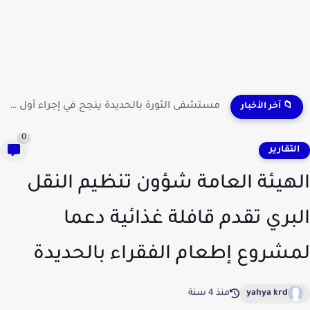
مستشفى الثورة بالحديدة ينجح في إجراء أول عملية لاستئصال...
📁 آخر الأخبار
0
لتقارير
هيئة العامة شؤون تنظيم النقل
بري تقدم قافلة غذائية دعما
شروع إطعام الفقراء بالحديدة
yahya krd
منذ 4 سنة