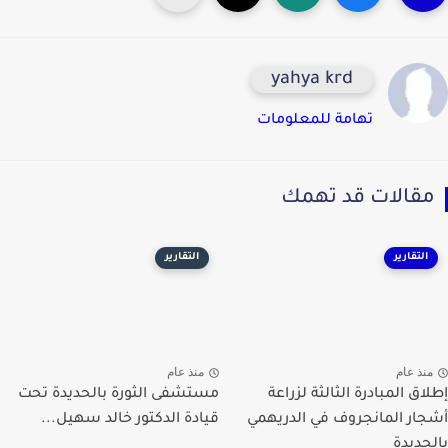
yahya krd
تهامة للمعلومات
قالات قد تهمك
التقارير
التقارير
نذ عام
منذ عام
لاق المبادرة الثالثة لزراعة
مستشفى الثورة بالحديدة تحت
ار المانجروف في الدريهمي
قيادة الدكتور خالد سهيل...
حديدة