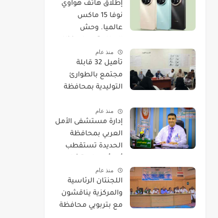
​إطلاق هاتف هواوي
نوفا 15 ماكس
عالميا. وحش
البطارية يصل بنظام
منذ عام
EMUI 14.
تأهيل 32 قابلة
مجتمع بالطوارئ
التوليدية بمحافظة
الحديدة
منذ عام
إدارة مستشفى الأمل
العربي بمحافظة
الحديدة تستقطب
أحد أمهر استشاريي
منذ عام
العيون.
اللجنتان الرئاسية
والمركزية يناقشون
مع بتربويي محافظة
الحديدة عودة المغرر