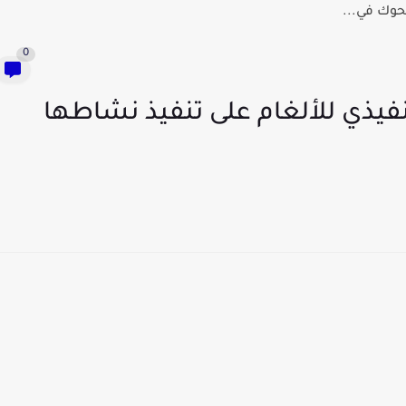
حوك في...
0
نفيذي للألغام على تنفيذ نشاطها